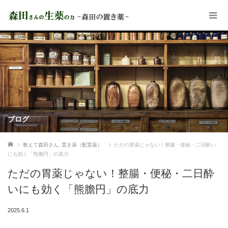
ブログ
ホーム
教えて森田さん
,
置き薬（配置薬）
ただの胃薬じゃない！整腸・便秘・二日酔い
にも効く「熊膽円」の底力
ただの胃薬じゃない！整腸・便秘・二日酔
いにも効く「熊膽円」の底力
2025.6.1