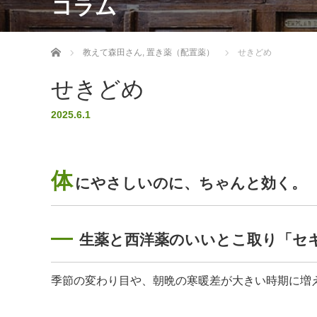
コラム
ホーム
教えて森田さん
,
置き薬（配置薬）
せきどめ
せきどめ
2025.6.1
体
にやさしいのに、ちゃんと効く。
―
生薬と西洋薬のいいとこ取り「セ
季節の変わり目や、朝晩の寒暖差が大きい時期に増