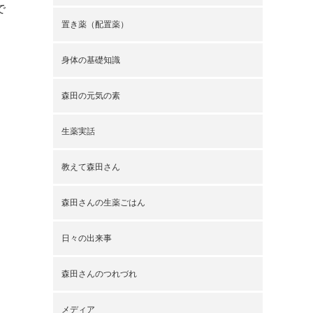
で
置き薬（配置薬）
身体の基礎知識
森田の元気の素
生薬実話
教えて森田さん
森田さんの生薬ごはん
。
日々の出来事
森田さんのつれづれ
メディア