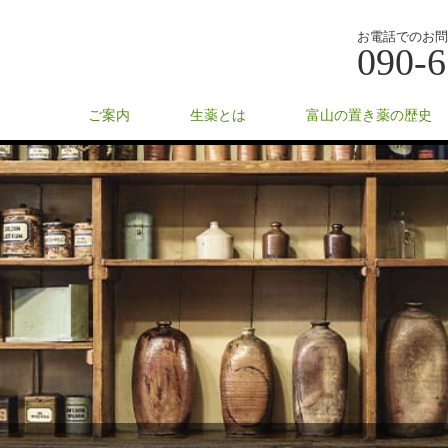
お電話でのお問
090-6
ご案内
生薬とは
富山の置き薬の歴史