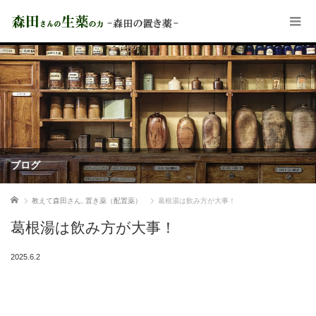
ブログ
ホーム
教えて森田さん
,
置き薬（配置薬）
葛根湯は飲み方が大事！
葛根湯は飲み方が大事！
2025.6.2