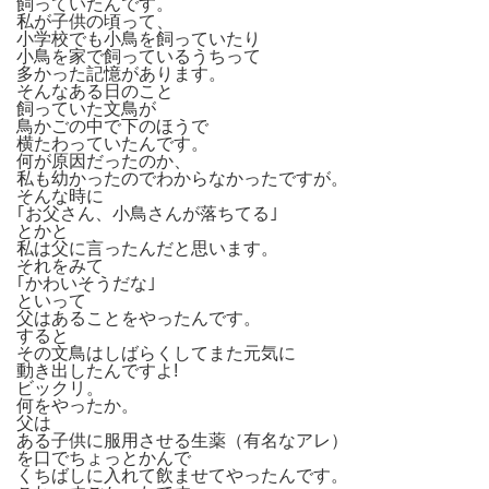
飼っていたんです。
私が子供の頃って、
小学校でも小鳥を飼っていたり
小鳥を家で飼っているうちって
多かった記憶があります。
そんなある日のこと
飼っていた文鳥が
鳥かごの中で下のほうで
横たわっていたんです。
何が原因だったのか、
私も幼かったのでわからなかったですが。
そんな時に
｢お父さん、小鳥さんが落ちてる｣
とかと
私は父に言ったんだと思います。
それをみて
｢かわいそうだな｣
といって
父はあることをやったんです。
すると
その文鳥はしばらくしてまた元気に
動き出したんですよ!
ビックリ。
何をやったか。
父は
ある子供に服用させる生薬（有名なアレ）
を口でちょっとかんで
くちばしに入れて飲ませてやったんです。