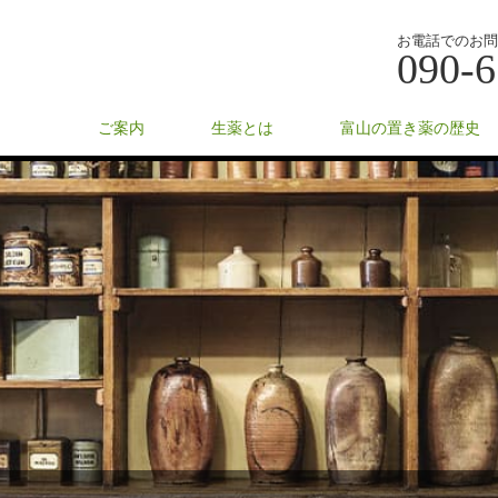
お電話でのお問
090-6
ご案内
生薬とは
富山の置き薬の歴史