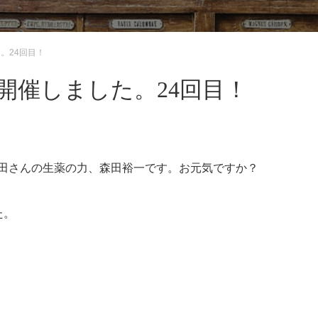
。24回目！
月開催しました。24回目！
森田さんの生薬の力、森田裕一です。お元気ですか？
た。
。