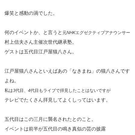
爆笑と感動の渦でした。
何のイベントか、と言うと
元
NHK
エグゼクティブアナウンサー
村上信夫さん主催次世代継承塾。
ゲストは五代目江戸屋猫八さん。
江戸屋猫八さんといえばあの「なきまね」の猫八さんです
よね。
私は
3
代目、
4
代目もライブで
拝見したことはないですが
テレビでたくさん拝見してよくしってはいます。
五代目はこの三月に襲名されたとのこと。
イベントは前半が五代目の鳴き真似の芸の披露